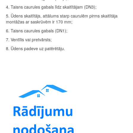
4. Taisns caurules gabals līdz skaitītājam (DN3);
5. Ūdens skaitītājs, attālums starp caurulēm pirms skaitītāja
montāžas ar saskrūvēm ir 170 mm;
6. Taisns caurules gabals (DN1);
7. Ventīlis vai pretvārsts;
8. Ūdens padeve uz patērētāju.