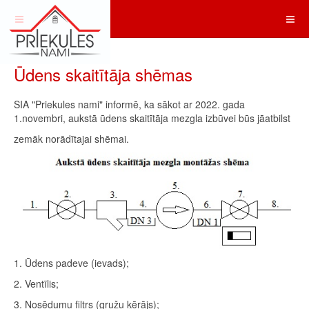
Ūdens skaitītāja shēmas
SIA "Priekules nami" informē, ka sākot ar 2022. gada
1.novembri, aukstā ūdens skaitītāja mezgla izbūvei būs jāatbilst
zemāk norādītajai shēmai.
1. Ūdens padeve (ievads);
2. Ventīlis;
3. Nosēdumu filtrs (gružu ķērājs);