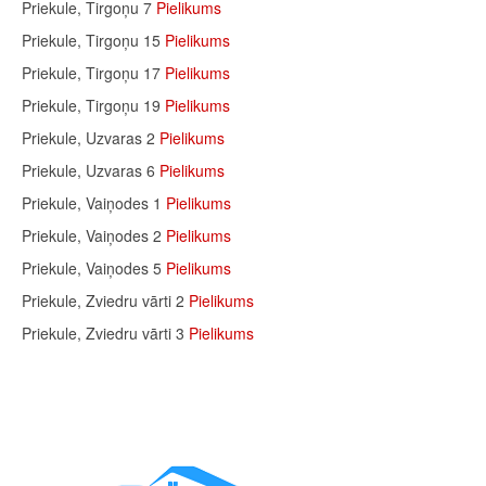
Priekule, Tirgoņu 7
Pielikums
Priekule, Tirgoņu 15
Pielikums
Priekule, Tirgoņu 17
Pielikums
Priekule, Tirgoņu 19
Pielikums
Priekule, Uzvaras 2
Pielikums
Priekule, Uzvaras 6
Pielikums
Priekule, Vaiņodes 1
Pielikums
Priekule, Vaiņodes 2
Pielikums
Priekule, Vaiņodes 5
Pielikums
Priekule, Zviedru vārti 2
Pielikums
Priekule, Zviedru vārti 3
Pielikums