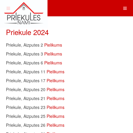
Priekule 2024
Priekule, Aizputes 2
Pielikums
Priekule, Aizputes 3
Pielikums
Priekule, Aizputes 6
Pielikums
Priekule, Aizputes 11
Pielikums
Priekule, Aizputes 17
Pielikums
Priekule, Aizputes 20
Pielikums
Priekule, Aizputes 21
Pielikums
Priekule, Aizputes 23
Pielikums
Priekule, Aizputes 25
Pielikums
Priekule, Aizputes 26
Pielikums